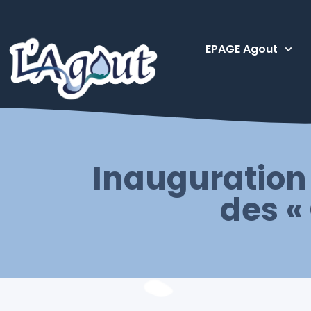
EPAGE Agout
Inauguration 
des «