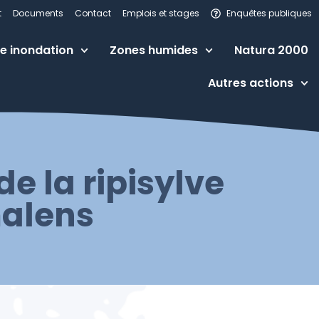
t
Documents
Contact
Emplois et stages
Enquêtes publiques
e inondation
Zones humides
Natura 2000
Autres actions
e la ripisylve
malens