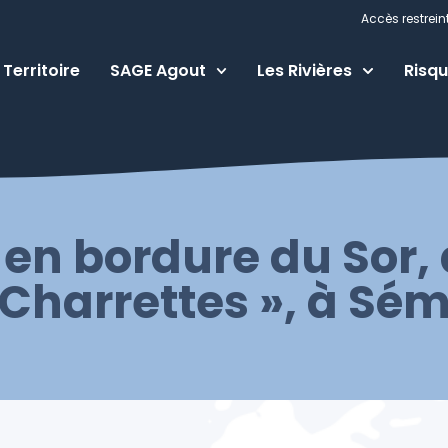
Accès restrein
Territoire
SAGE Agout
Les Rivières
Risqu
en bordure du Sor, d
 Charrettes », à Sé