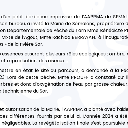
r d’un petit barbecue improvisé de l’AAPPMA de SEMAL
n bureau, a invité la Mairie de Sémalens, propriétaire 
tion Départementale de Pêche du Tarn Mme Bénédicte P
t Mixte de l’Agout, Mme Rachida BERRAYAH, à l’inauguratio
 » de la rivière Sor.
es essences assurant plusieurs rôles écologiques : ombre
e et reproduction des oiseaux….
ettre en état le site du parcours, a demandé à la Fé
3. Lors de cette pêche, Mme PROUFF a constaté qu’ il
res et donc d’oxygénation de l’eau par grosse chaleur. 
a technicienne du Sor.
utorisation de la Mairie, l’AAPPMA a planté avec l’aide 
ces différentes, fournis par celui-ci. L’année 2024 a ét
s négligeables. La revégétalisation finale s’est poursui