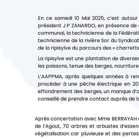
En ce samedi 10 Mai 2025, c’est autou
président J.P ZANARDO, en présence de so
communal, la technicienne de la Fédéra
technicienne de la rivière Sor du Syndica
de la ripisylve du parcours des « charrettes
La ripisylve est une plantation de divers
les poissons, tenue des berges, nourritur
L’AAPPMA, après quelques années à rem
procéder à une pêche électrique en 202
effondrement des berges, un manque d’arb
conseillé de prendre contact auprès de l
Après concertation avec Mme BERRAYAH et a
de l’Agout, 70 arbres et arbustes d‘essen
végétalisation car pluvieuse et des perte